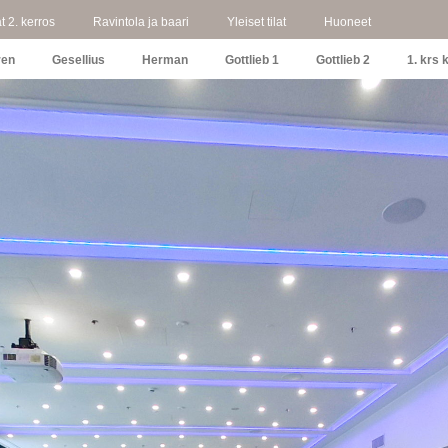
t 2. kerros
Ravintola ja baari
Yleiset tilat
Huoneet
ren
Gesellius
Herman
Gottlieb 1
Gottlieb 2
1. krs 