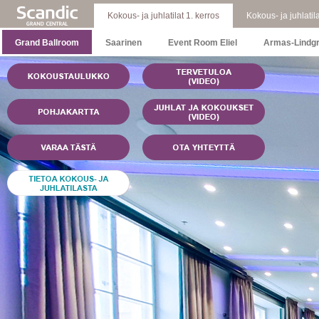
Kokous- ja juhlatilat 1. kerros
Kokous- ja juhlatila
Grand Ballroom
Saarinen
Event Room Eliel
Armas-Lindg