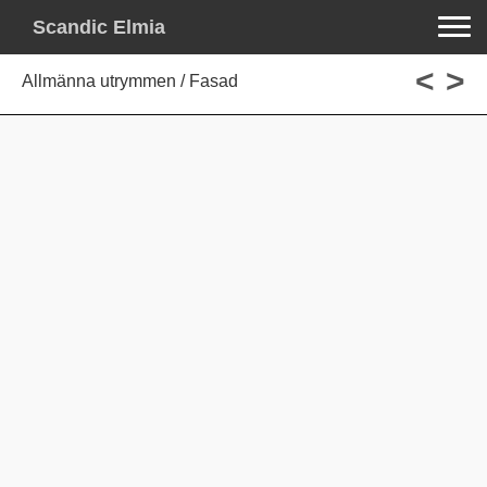
Toggle na
Scandic Elmia
<
>
Allmänna utrymmen / Fasad